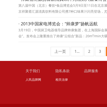
第八届中国（北京）餐饮•食品博览会5月9日至11日在北京
京祥聚斋汇源清真饮料有限公司携7种口味果汁闪亮登场，尤
· 2013中国家电博览会：“帅康梦”扬帆远航
3月19日，中国厨卫电器领导品牌帅康集团，在上海国际会展中
会”。发布会上隆重推出了帅康“云组合”新品：20m³/min大
上一页
1...
2
3
关于我们
隐私条款
品牌服务
人民品牌网
相关法律