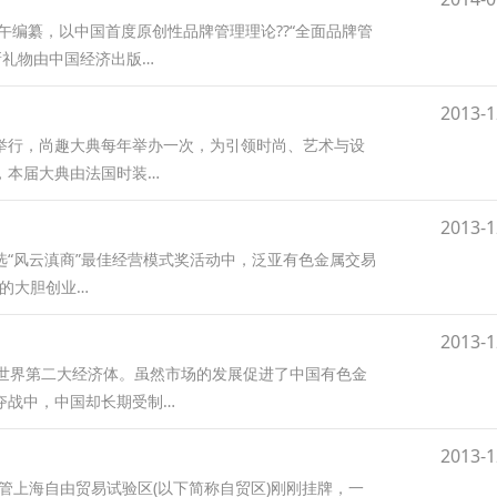
午编纂，以中国首度原创性品牌管理理论??“全面品牌管
新礼物由中国经济出版…
2013-1
重举行，尚趣大典每年举办一次，为引领时尚、艺术与设
，本届大典由法国时装…
2013-1
评选“风云滇商”最佳经营模式奖活动中，泛亚有色金属交易
”的大胆创业…
2013-1
的世界第二大经济体。虽然市场的发展促进了中国有色金
夺战中，中国却长期受制…
2013-1
尽管上海自由贸易试验区(以下简称自贸区)刚刚挂牌，一