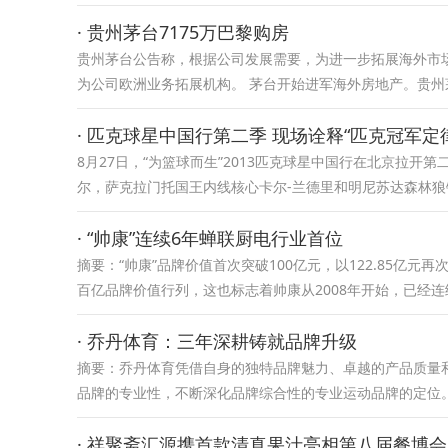
· 贵州茅台7175万巴黎购房
贵州茅台公告称，根据公司发展需要，为进一步拓展海外市场
为公司欧洲业务拓展机构。 茅台开始进军海外房地产。贵州茅
· 匹克球星中国行第二季 现场诠释“匹克冠军定
8月27日，“为篮球而生”2013匹克球星中国行在北京拉开第
尔，萨克拉门托国王内线核心卡尔-兰德里和明尼苏达森林狼
· “帅康”连续6年蝉联厨电行业首位
摘要：“帅康”品牌价值首次突破100亿元，以122.85亿
百亿品牌价值行列，这也标志着帅康从2008年开始，已经连
· 乔丹体育：三年深耕铸就品牌升级
摘要：乔丹体育凭借自身的独特品牌魅力、卓越的产品质量和
品牌的专业性，不断深化品牌综合性的专业运动品牌的定位。
· 祥聚斋汇源携首款清真果汁亮相第八届餐博会