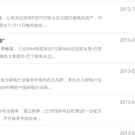
2013-1
，公司决定使用约879万欧元在法国巴黎购买房产，作
台11月11日晚间发布…
2013-0
律”
二季帷幕。三位NBA明星球员??2届NBA总冠军肖恩-巴蒂
锋线大将蔡司-巴丁格将从北…
2013-0
元再次成为厨电行业最有价值的自主品牌，率先步入厨电行业
续6年蝉联中国厨电行业第…
2013-0
专业服务，通过赛事，(兰州国际马拉松赛)进一步提升
 乔丹体育凭借自身…
2013-0