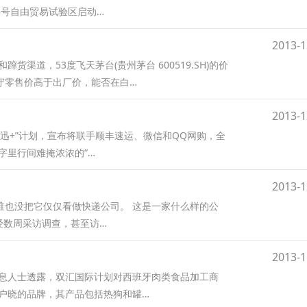
8号自由贸易试验区启动…
2013-1
渠道，53度飞天茅台(贵州茅台 600519.SH)的价
坚守零售价高于出厂价，能否在白…
2013-1
迅+”计划，宣布将联手顺丰速运、微信和QQ网购，全
字里行间难掩浓浓的“…
2013-1
谁也没把它仅仅看做快递公司。 这是一家什么样的公
历经数周采访调查，甚至访…
2013-1
消息人士透露，双汇国际计划对西班牙肉类食品加工商
个家喻户晓的品牌，其产品包括热狗和罐…