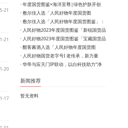
练千年中医精华的…
·
年度国货图鉴×海洋至尊|绿色护肤开创
5-21
者，硬核实力戳中新…
·
敷尔佳入选「人民好物年度国货图
鉴」：|关于冻后修护、换…
·
敷尔佳入选「人民好物年度国货图鉴」：
战痘进阶，敷尔佳…
·
人民好物2023年度国货图鉴「新锐国货品
牌」
·
人民好物2023年度国货图鉴「宝藏国货品
1-21
牌」
·
酣客酱酒入选「人民好物年度国货图
鉴」：酱酒新贵，向世…
·
人民好物国货老字号I 老传承，新力量
·
华帝与应天门IP联动，以白科技助力“净
1-20
洁厨房”新风尚
新闻推荐
暂无资料
1-17
1-01