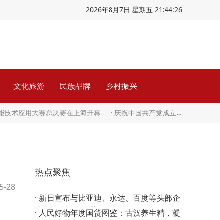
2026年8月7日 星期五 21:44:27
文化旅游
民族品牌
乡村振兴
智能技术应用大赛总决赛在上海开幕
·
庆祝中国共产党成立105周年音乐会《人民至上》在京举行
热点聚焦
5-28
·
新日宣布与比亚迪、永达、百度等头部企
业深度合作，聚势…
·
人民好物年度国货图鉴：古汉养生精，凝