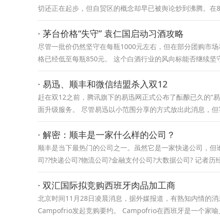
切还正在起步，但自贸区的概念却早已被舆论炒到沸腾。在
· 茅台价格“失守” 袁仁国启动习酒攻略
尽管一批价仍然坚守在每瓶1000元左右，但在部分团购市场和蹿货
格已经低至每瓶850元。 这个白酒行业的风向标能否继续
· 易迅、顺丰和微信结盟杀入双12
赶在双12之前，腾讯旗下的易迅网正式公布了酝酿已久的“易
面升级服务。 尽管易迅以小范围分享的方式放出此消息，但
· 解密：顺丰是一家什么样的公司？
顺丰是当下最热门的公司之一。虽然它是一家快递公司，但
司??快递公司?物流公司?金融支付公司?大数据公司? 记者
· 双汇国际拟竞购西班牙肉品加工商
北京时间11月28日凌晨消息，据外媒报道，有熟知内情的
Campofrio发起竞购要约。 Campofrio在西班牙是一