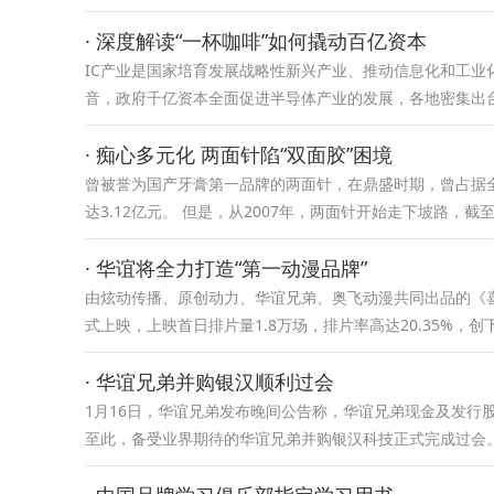
· 深度解读“一杯咖啡”如何撬动百亿资本
IC产业是国家培育发展战略性新兴产业、推动信息化和工业
音，政府千亿资本全面促进半导体产业的发展，各地密集出台
· 痴心多元化 两面针陷“双面胶”困境
曾被誉为国产牙膏第一品牌的两面针，在鼎盛时期，曾占据全
达3.12亿元。 但是，从2007年，两面针开始走下坡路，截
· 华谊将全力打造“第一动漫品牌”
由炫动传播、原创动力、华谊兄弟、奥飞动漫共同出品的《喜
式上映，上映首日排片量1.8万场，排片率高达20.35%，
· 华谊兄弟并购银汉顺利过会
1月16日，华谊兄弟发布晚间公告称，华谊兄弟现金及发行
至此，备受业界期待的华谊兄弟并购银汉科技正式完成过会。 