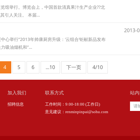
展览馆举行。博览会上，中国首款清真果汁生产企业??北
其引人关注。 本届…
2013-0
心举行“2013年帅康厨房升级：‘云组合’钜献新品发布
吸力吸油烟机和“…
4
5
6
...10
下一页
4/10
加入我们
联系方式
站内
招聘信息
工作时间：9:00-18:00 (工作日)
意见建议：renminpinpai@sohu.com