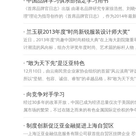
· 中国品牌学习俱乐部指定学习用书
《首席品牌官日志》出版 由著名品牌研究专家徐浩然、刘晓
理”理论为指导创作的《首席品牌官日志》，作为2014年最
· 兰玉获2013年度“时尚新锐服装设计师大奖”
近日，2013年度“尚趣中国时尚精锐大典”在上海大剧院隆
计潮流的风向标，组办方评奖年度时尚、艺术届的标杆人物
· “敢为天下先”是泛亚特色
12月10日，由云南民营企业家协会组织的首届“风云滇商”
所以“坚韧、包容、诚信、睿智”的卓越品格，和“敢为天下先
· 向竞争对手学习
经过30多年的改革开放，中国已成为经济总量仅次于美国
属市场的繁荣，不过在随之而来的有色金属国际定价权的争
· 制度创新促泛亚金融挺进上海自贸区
---上海泛亚金融信息服务有限公司获首批自贸区挂牌企业 