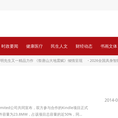
时政要闻
健康医疗
民生人文
财经动态
书画文体
伟明先生又一精品力作 《祭唐山大地震赋》倾情呈现
·
2026全国具身
2014-0
y Limited公司共同宣布，双方参与合作的Kindle项目正式
容量为23.8MW，占该项目总容量的近50%，同…