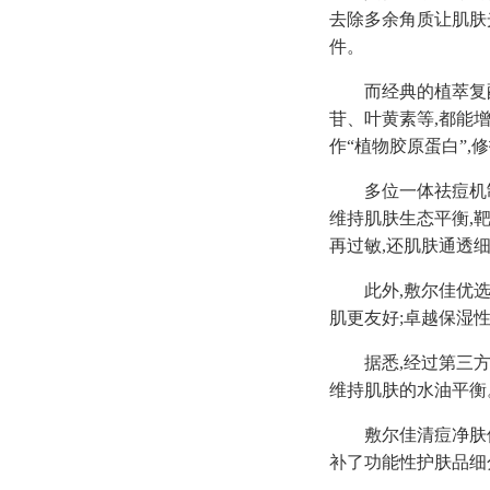
去除多余角质让肌肤
件。
而经典的植萃复
苷、叶黄素等,都能
作“植物胶原蛋白”,
多位一体祛痘机
维持肌肤生态平衡,
再过敏,还肌肤通透
此外,敷尔佳优
肌更友好;卓越保湿
据悉,经过第三
维持肌肤的水油平衡
敷尔佳清痘净肤
补了功能性护肤品细