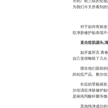
市药厂哈三联的化妆
为我们今天所看到的
对于如何有效改
痘净肤修护贴表现不
直击痘肌源头,清
如开篇所言,青
自己觉得晦暗了几分
摆在他们面前的
的祛痘产品。敷尔佳
长痘的罪魁祸首
尔佳清痘净肤修护贴中
是痤疮丙酸杆菌等微
其他纯净成分的