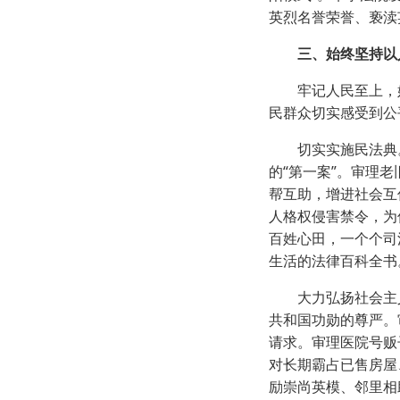
英烈名誉荣誉、亵渎
三、始终坚持以
牢记人民至上，始
民群众切实感受到公
切实实施民法典。
的“第一案”。审理
帮互助，增进社会互
人格权侵害禁令，为
百姓心田，一个个司
生活的法律百科全书
大力弘扬社会主义
共和国功勋的尊严。
请求。审理医院号贩
对长期霸占已售房屋
励崇尚英模、邻里相