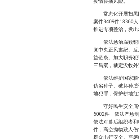
疫情传播风险。
常态化开展扫黑除恶
案件3409件183
推进专项整治，发出相
依法惩治腐败犯罪。
党中央正风肃纪、反
益链条。加大职务犯
三昌案，裁定没收外
依法维护国家粮食
伪劣种子、破坏种质
地犯罪，保护耕地红
守好民生安全底线。
6002件，依法严惩
依法对幕后组织者和
件，高空抛物致人伤
群众出行安全。严惩电