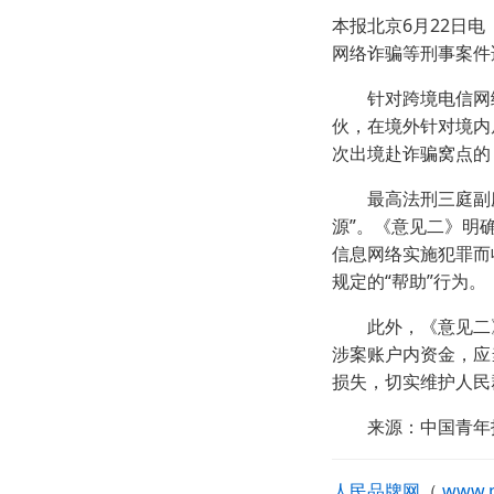
本报北京6月22日
网络诈骗等刑事案件
针对跨境电信网络
伙，在境外针对境内
次出境赴诈骗窝点的
最高法刑三庭副庭长
源”。《意见二》明
信息网络实施犯罪而
规定的“帮助”行为。
此外，《意见二》
涉案账户内资金，应
损失，切实维护人民
来源：中国青年
人民品牌网
（
www.p