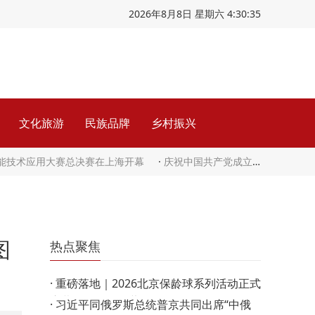
2026年8月8日 星期六 4:30:37
文化旅游
民族品牌
乡村振兴
智能技术应用大赛总决赛在上海开幕
·
庆祝中国共产党成立105周年音乐会《人民至上》在京举行
图
热点聚焦
·
重磅落地｜2026北京保龄球系列活动正式
启幕，五年发展蓝图+…
·
习近平同俄罗斯总统普京共同出席“中俄