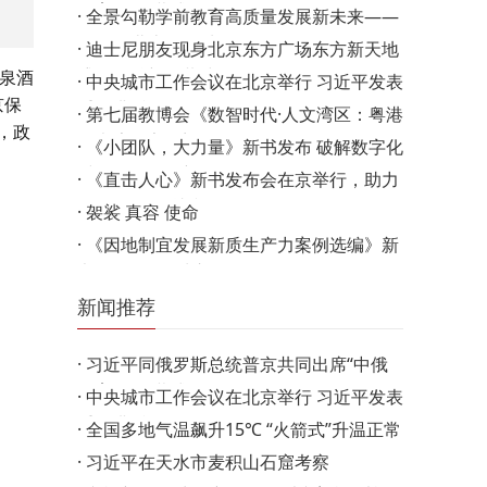
教育年”开幕式
·
全景勾勒学前教育高质量发展新未来——
m
第28届北京国际幼教…
·
迪士尼朋友现身北京东方广场东方新天地
盛邀粉丝新春共赴…
温泉酒
·
中央城市工作会议在北京举行 习近平发表
京保
重要讲话
·
第七届教博会《数智时代·人文湾区：粤港
，政
澳大湾区家教门风…
·
《小团队，大力量》新书发布 破解数字化
时代团队管理新命…
·
《直击人心》新书发布会在京举行，助力
职场人“开口就赢…
·
袈裟 真容 使命
·
《因地制宜发展新质生产力案例选编》新
书发布会 暨“城市…
新闻推荐
·
习近平同俄罗斯总统普京共同出席“中俄
教育年”开幕式
·
中央城市工作会议在北京举行 习近平发表
重要讲话
·
全国多地气温飙升15℃ “火箭式”升温正常
吗？
·
习近平在天水市麦积山石窟考察