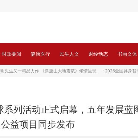
时政要闻
健康医疗
民生人文
财经动态
书画文体
伟明先生又一精品力作 《祭唐山大地震赋》倾情呈现
·
2026全国具身
龄球系列活动正式启幕，五年发展蓝
人公益项目同步发布