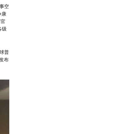
事空
+康
国官
各级
球普
发布