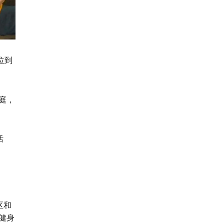
位到
。
庭，
活
区和
健身