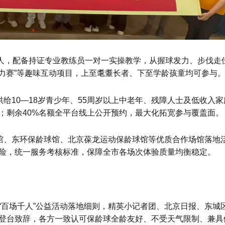
0人，配备持证专业教练员一对一实操教学，从握球发力、步伐走
接力赛”等趣味互动项目，上至耄耋长者、下至学龄孩童均可参与
供给10—18岁青少年、55周岁以上中老年、残障人士及低收入家
；剩余40%名额全平台线上公开预约，最大化拓宽参与覆盖面。
球馆、东环保龄球馆、北京葆龙运动保龄球馆等优质合作场馆落地
险，统一服务考核标准，保障全市各场次体验质量均衡稳定。
“百场千人”公益活动落地细则，精英小记者团、北京日报、东城
登台致辞，各方一致认可保龄球全龄友好、不受天气限制、兼具