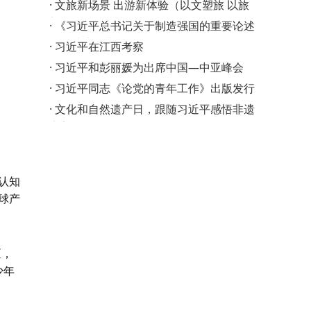
·
文旅新场景 出游新体验（以文塑旅 以旅
彰文）
·
《习近平总书记关于制造强国的重要论述
学习读本》出版发…
·
习近平在江西考察
·
习近平和彭丽媛为出席中国—中亚峰会
·
习近平同志《论党的青年工作》出版发行
·
文化和自然遗产日，跟随习近平感悟非遗
之美
认知
球产
区，
少年