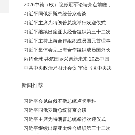
·
2026中德（欧）隐形冠军论坛亮点前瞻，
m
共谋产业合作新机遇
·
习近平同俄罗斯总统普京会谈
·
习近平主席为特朗普总统举行欢迎仪式
·
习近平继续出席亚太经合组织第三十二次
领导人非正式会议
·
习近平主持上海合作组织成员国元首理事
会第二十五次会议…
·
习近平集体会见上海合作组织成员国外长
理事会会议外方代…
·
湘约全球 共筑国际采购新未来 2025中国
（湖南）国际采购与…
·
中共中央政治局召开会议 审议《党中央决
策议事协调机构工…
新闻推荐
·
习近平会见白俄罗斯总统卢卡申科
·
习近平同俄罗斯总统普京会谈
·
习近平主席为特朗普总统举行欢迎仪式
·
习近平继续出席亚太经合组织第三十二次