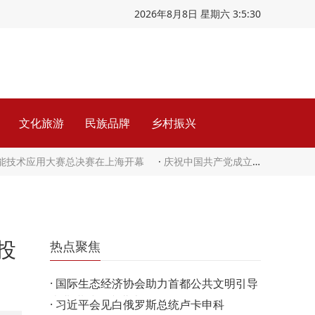
2026年8月8日 星期六 3:5:31
文化旅游
民族品牌
乡村振兴
智能技术应用大赛总决赛在上海开幕
·
庆祝中国共产党成立105周年音乐会《人民至上》在京举行
投
热点聚焦
·
国际生态经济协会助力首都公共文明引导
事业 共建人文北京
·
习近平会见白俄罗斯总统卢卡申科