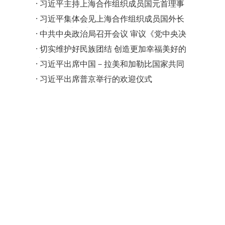
领导人非正式会议
·
习近平主持上海合作组织成员国元首理事
会第二十五次会议…
·
习近平集体会见上海合作组织成员国外长
理事会会议外方代…
·
中共中央政治局召开会议 审议《党中央决
策议事协调机构工…
·
切实维护好民族团结 创造更加幸福美好的
生活
·
习近平出席中国－拉美和加勒比国家共同
体论坛第四届部长…
·
习近平出席普京举行的欢迎仪式