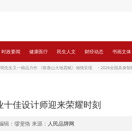
时政要闻
健康医疗
民生人文
财经动态
书画文体
伟明先生又一精品力作 《祭唐山大地震赋》倾情呈现
·
2026全国具身
行业十佳设计师迎来荣耀时刻
责任编辑：缪斐恪 来源：
人民品牌网
www.peoplepinpai.co