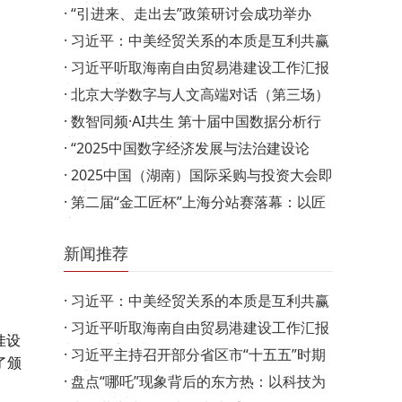
续擦亮“中德（欧）…
·
“引进来、走出去”政策研讨会成功举办
·
习近平：中美经贸关系的本质是互利共赢
·
习近平听取海南自由贸易港建设工作汇报
并发表重要讲话
·
北京大学数字与人文高端对话（第三场）
活动在京举办
·
数智同频·AI共生 第十届中国数据分析行
业大会引领行业变革…
·
“2025中国数字经济发展与法治建设论
坛”在京举行
·
2025中国（湖南）国际采购与投资大会即
将启幕 打造中部开放…
·
第二届“金工匠杯”上海分站赛落幕：以匠
心筑标准，推动…
新闻推荐
·
习近平：中美经贸关系的本质是互利共赢
·
习近平听取海南自由贸易港建设工作汇报
佳设
并发表重要讲话
·
习近平主持召开部分省区市“十五五”时期
了颁
经济社会发展座…
·
盘点“哪吒”现象背后的东方热：以科技为