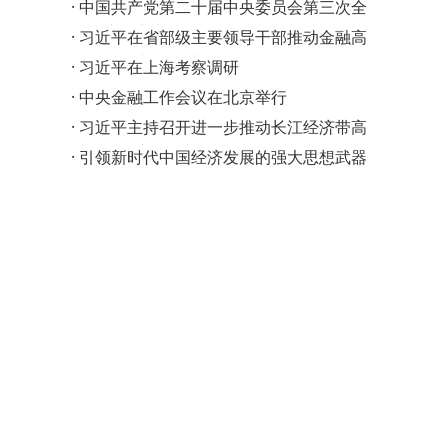
媒，传统文化再…
·
中国共产党第二十届中央委员会第三次全
体会议在京举行
·
习近平在省部级主要领导干部推动金融高
质量发展专题研讨…
·
习近平在上海考察调研
·
中央金融工作会议在北京举行
·
习近平主持召开进一步推动长江经济带高
质量发展座谈会并…
·
引领新时代中国经济发展的强大思想武器