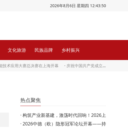
2026年8月6日 星期四 12:43:51
文化旅游
民族品牌
乡村振兴
智能技术应用大赛总决赛在上海开幕
·
庆祝中国共产党成立105周年音乐会《人民至上》在京举行
热点聚焦
·
构筑产业新基建，激荡时代回响！2026上
m
海门窗幕墙生态周圆…
·
2026中德（欧）隐形冠军论坛开幕——持