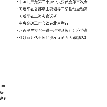
媒，传统文化再…
·
中国共产党第二十届中央委员会第三次全
体会议在京举行
·
习近平在省部级主要领导干部推动金融高
质量发展专题研讨…
·
习近平在上海考察调研
·
中央金融工作会议在北京举行
·
习近平主持召开进一步推动长江经济带高
质量发展座谈会并…
·
引领新时代中国经济发展的强大思想武器
托中
可提
搭建企