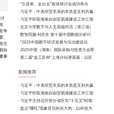
续擦亮“中德（欧）…
·
“引进来、走出去”政策研讨会成功举办
m
·
习近平：中美经贸关系的本质是互利共赢
研讨
·
习近平听取海南自由贸易港建设工作汇报
精
并发表重要讲话
·
北京大学数字与人文高端对话（第三场）
竞争
活动在京举办
·
数智同频·AI共生 第十届中国数据分析行
委、
业大会引领行业变革…
·
“2025中国数字经济发展与法治建设论
营文
坛”在京举行
·
2025中国（湖南）国际采购与投资大会即
易协
将启幕 打造中部开放…
董事
·
第二届“金工匠杯”上海分站赛落幕：以匠
心筑标准，推动…
新闻推荐
·
习近平：中美经贸关系的本质是互利共赢
·
习近平听取海南自由贸易港建设工作汇报
并发表重要讲话
·
习近平主持召开部分省区市“十五五”时期
经济社会发展座…
·
盘点“哪吒”现象背后的东方热：以科技为