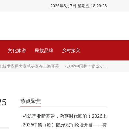
2026年8月7日 星期五 18:29:29
文化旅游
民族品牌
乡村振兴
智能技术应用大赛总决赛在上海开幕
·
庆祝中国共产党成立105周年音乐会《人民至上》在京举行
5
热点聚焦
·
构筑产业新基建，激荡时代回响！2026上
海门窗幕墙生态周圆…
·
2026中德（欧）隐形冠军论坛开幕——持